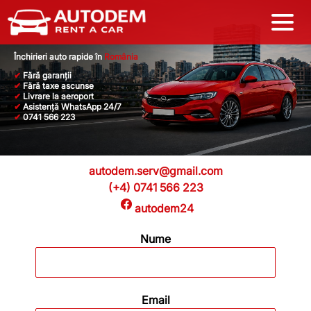
Închirieri auto rapide în
România
✔
Fără garanții
✔
Fără taxe ascunse
✔
Livrare la aeroport
✔
Asistență WhatsApp 24/7
✔
0741 566 223
autodem.serv@gmail.com
(+4) 0741 566 223
autodem24
Nume
Email